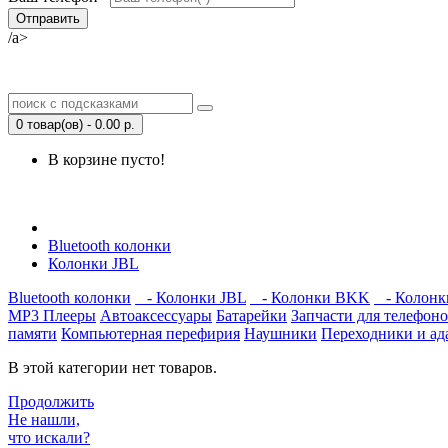
/a>
0 товар(ов) - 0.00 р.
В корзине пусто!
Открыть Корзину
|
Личный кабинет
Bluetooth колонки
Колонки JBL
Bluetooth колонки
- Колонки JBL
- Колонки BKK
- Колонки
MP3 Плееры
Автоаксессуары
Батарейки
Запчасти для телефон
памяти
Компьютерная перефирия
Наушники
Переходники и ад
В этой категории нет товаров.
Продолжить
Не нашли,
что искали?