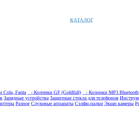
КАТАЛОГ
 Cola, Fanta
- Колонки GF (Goldfull)
- Колонки MP3 Bluetooth
ов
Зарядные устройства
Защитные стекла для телефонов
Инструм
аптеры
Разное
Слуховые аппараты
Сэлфи-палки
Экшн камеры
P