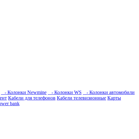
- Колонки Newmine
- Колонки WS
- Колонки автомобили
ент
Кабели для телефонов
Кабели телевизионные
Карты
ower bank