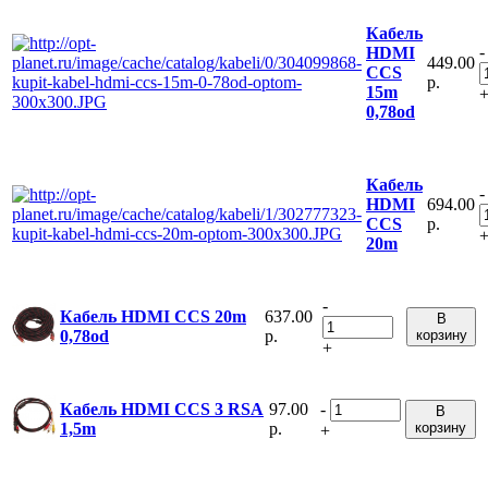
Кабель
-
HDMI
449.00
CCS
р.
15m
0,78od
Кабель
-
694.00
HDMI
р.
CCS
20m
-
637.00
Кабель HDMI CCS 20m
В
р.
корзину
0,78od
+
97.00
-
Кабель HDMI CCS 3 RSA
В
р.
корзину
1,5m
+