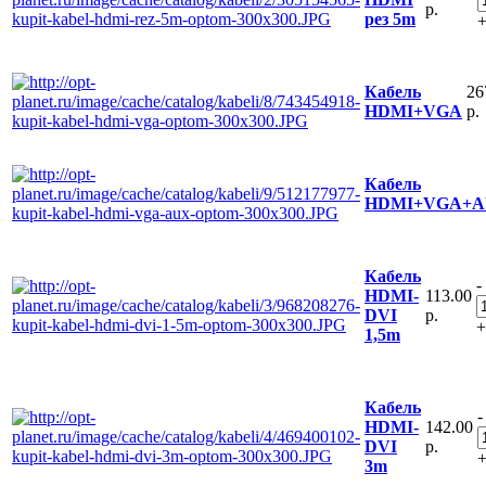
р.
рез 5m
26
Кабель
р.
HDMI+VGA
Кабель
HDMI+VGA+
Кабель
-
113.00
HDMI-
р.
DVI
+
1,5m
Кабель
-
142.00
HDMI-
р.
DVI
3m