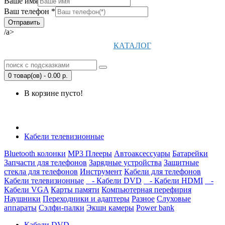
Ваше имя
Ваш телефон *
/a>
КАТАЛОГ
0 товар(ов) - 0.00 р.
В корзине пусто!
Открыть Корзину
|
Личный кабинет
Кабели телевизионные
Bluetooth колонки
MP3 Плееры
Автоаксессуары
Батарейки
Запчасти для телефонов
Зарядные устройства
Защитные
стекла для телефонов
Инструмент
Кабели для телефонов
Кабели телевизионные
- Кабели DVD
- Кабели HDMI
-
Кабели VGA
Карты памяти
Компьютерная перефирия
Наушники
Переходники и адаптеры
Разное
Слуховые
аппараты
Сэлфи-палки
Экшн камеры
Power bank
Кабели DVD